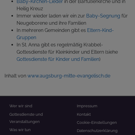
Baby-Kirchen-Lieder
in der Barfüßerkirche und in
Heilig Kreuz
Immer wieder laden wir ein zur
Baby-Segnung
für
Neugeborene und ihre Familien
In mehreren Gemeinden gibt es
Eltern-Kind-
Gruppen
In St. Anna gibt es regelmäßig Krabbel-
Gottesdienste für Kleinkinder und Eltern (siehe
Gottesdienste für Kinder und Familien
)
Inhalt von
www.augsburg-mitte-evangelisch.de
Hauptnavigation
Fußbereichsmenü
Wer wir sind
Impressum
Gottesdienste und
Kontakt
Veranstaltungen
Cookie-Einstellungen
Was wir tun
Datenschutzerklärung