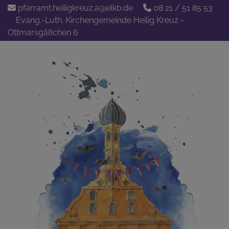
Direkt
pfarramt.heiligkreuz.a@elkb.de
08 21 / 51 85 53
zum
Evang.-Luth. Kirchengemeinde Heilig Kreuz -
Inhalt
Ottmarsgäßchen 6