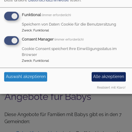
Funktional
(immer erforderlich)
Speichern von Daten: Cookie für die Benutzersitzung
Startseite
Was wir tun
Angebote
Kinder und Familie
Zweck
:
Funktional
Angebote für Babys
Consent Manager
(immer erforderlich)
Cookie Consent speichert Ihre Einwilligungsstatus im
Browser
ANGEBOTE FÜR
Zweck
:
Funktional
BABYS
Auswahl akzeptieren
Alle akzeptieren
Realisiert mit Klaro!
Angebote für Babys
Diese Angebote für Familien mit Babys gibt es in den 7
Gemeinden: