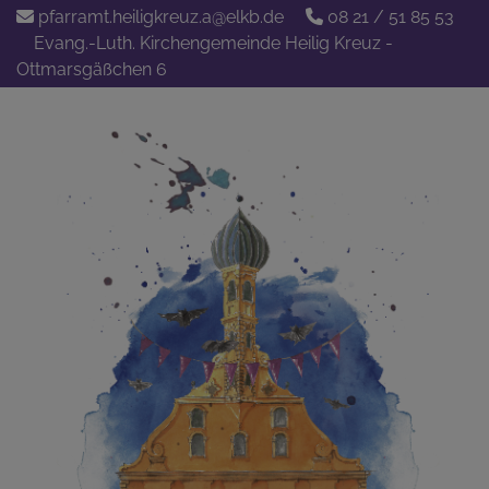
Direkt
pfarramt.heiligkreuz.a@elkb.de
08 21 / 51 85 53
zum
Evang.-Luth. Kirchengemeinde Heilig Kreuz -
Inhalt
Ottmarsgäßchen 6