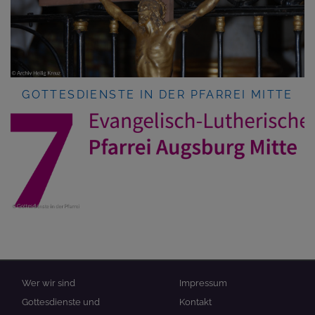
GOTTESDIENSTE IN DER PFARREI MITTE
Hauptnavigation
Fußbereichsmenü
Wer wir sind
Impressum
Gottesdienste und
Kontakt