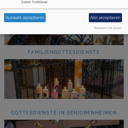
Zweck
:
Funktional
Auswahl akzeptieren
Alle akzeptieren
Realisiert mit Klaro!
FAMILIENGOTTESDIENSTE
GOTTESDIENSTE IN SENIORENHEIMEN