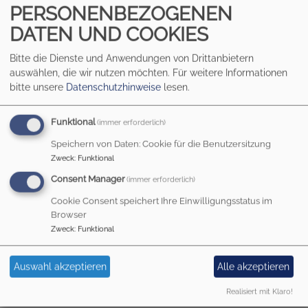
PERSONENBEZOGENEN
DATEN UND COOKIES
Bitte die Dienste und Anwendungen von Drittanbietern
auswählen, die wir nutzen möchten.
Für weitere Informationen
bitte unsere
Datenschutzhinweise
lesen.
Funktional
(immer erforderlich)
Speichern von Daten: Cookie für die Benutzersitzung
Zweck
:
Funktional
HEILIG KREUZ AUGSBURG
Consent Manager
(immer erforderlich)
500 Jahre Evangelische Gemeinde
Cookie Consent speichert Ihre Einwilligungsstatus im
Browser
Hauptnavigation
Zweck
:
Funktional
Auswahl akzeptieren
Alle akzeptieren
Startseite
Was wir tun
Gemeindeleben
Realisiert mit Klaro!