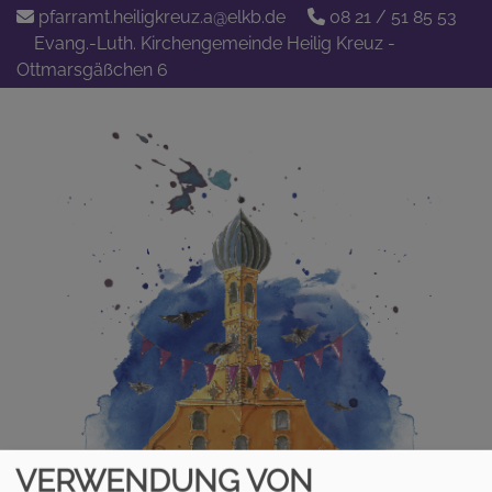
Direkt
pfarramt.heiligkreuz.a@elkb.de
08 21 / 51 85 53
zum
Evang.-Luth. Kirchengemeinde Heilig Kreuz -
Inhalt
Ottmarsgäßchen 6
VERWENDUNG VON