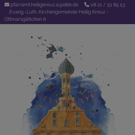
Direkt
pfarramt.heiligkreuz.a@elkb.de
08 21 / 51 85 53
zum
Evang.-Luth. Kirchengemeinde Heilig Kreuz -
Inhalt
Ottmarsgäßchen 6