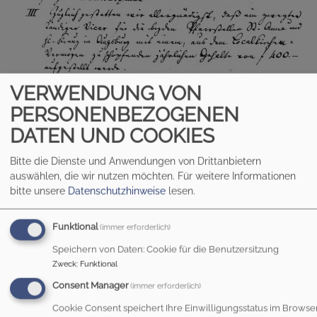
VERWENDUNG VON
PERSONENBEZOGENEN
DATEN UND COOKIES
Bitte die Dienste und Anwendungen von Drittanbietern
auswählen, die wir nutzen möchten.
Für weitere Informationen
bitte unsere
Datenschutzhinweise
lesen.
Funktional
(immer erforderlich)
Speichern von Daten: Cookie für die Benutzersitzung
Zweck
:
Funktional
Bildrechte
Archiv Heilig Kreuz
Entschließung vom 16.09.1840
Consent Manager
(immer erforderlich)
Cookie Consent speichert Ihre Einwilligungsstatus im Browse
Die Wiederherstellung einer eigenständigen Gemeinde