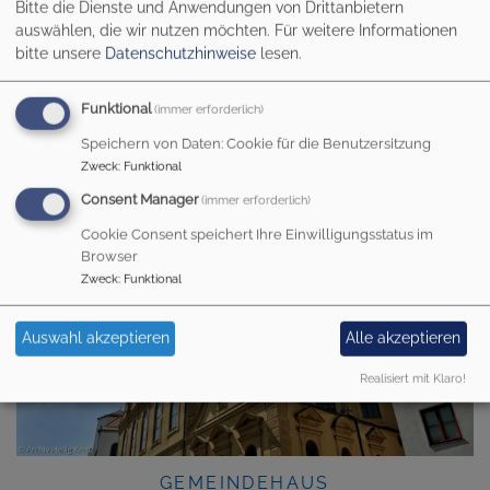
Bitte die Dienste und Anwendungen von Drittanbietern
auswählen, die wir nutzen möchten.
Für weitere Informationen
bitte unsere
Datenschutzhinweise
lesen.
Funktional
(immer erforderlich)
Startseite
Wer wir sind
Orte
Speichern von Daten: Cookie für die Benutzersitzung
Zweck
:
Funktional
ORTE
Consent Manager
(immer erforderlich)
Cookie Consent speichert Ihre Einwilligungsstatus im
Browser
KIRCHE
Zweck
:
Funktional
Auswahl akzeptieren
Alle akzeptieren
Realisiert mit Klaro!
GEMEINDEHAUS