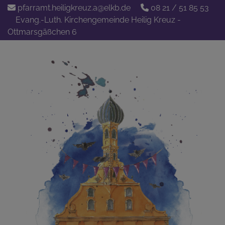
Direkt
pfarramt.heiligkreuz.a@elkb.de
08 21 / 51 85 53
zum
Evang.-Luth. Kirchengemeinde Heilig Kreuz -
Inhalt
Ottmarsgäßchen 6