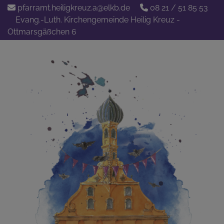
Direkt
pfarramt.heiligkreuz.a@elkb.de
08 21 / 51 85 53
zum
Evang.-Luth. Kirchengemeinde Heilig Kreuz -
Inhalt
Ottmarsgäßchen 6