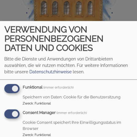
VERWENDUNG VON
PERSONENBEZOGENEN
DATEN UND COOKIES
Bitte die Dienste und Anwendungen von Drittanbietern
auswählen, die wir nutzen möchten.
Für weitere Informationen
bitte unsere
Datenschutzhinweise
lesen.
HEILIG KREUZ AUGSBURG
500 Jahre Evangelische Gemeinde
Funktional
(immer erforderlich)
Speichern von Daten: Cookie für die Benutzersitzung
Hauptnavigation
Zweck
:
Funktional
Consent Manager
(immer erforderlich)
Cookie Consent speichert Ihre Einwilligungsstatus im
Browser
Zweck
:
Funktional